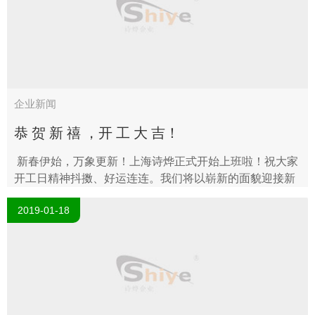
企业新闻
恭 贺 新 禧 ，开 工 大 吉！
新春伊始，万象更新！上海诗烨正式开始上班啦！祝大家
开工日精神抖擞、好运连连。我们将以崭新的面貌迎接新
的一年。大年初八，我们开工啦！拿着老板发的开工红
2019-01-18
包，大家伙心里美滋滋的，我..