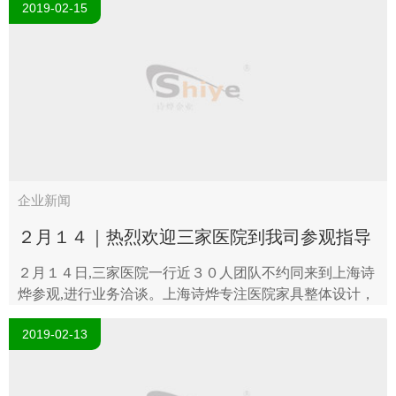
2019-02-15
括智能医疗器材、急救用品..
企业新闻
２月１４｜热烈欢迎三家医院到我司参观指导
２月１４日,三家医院一行近３０人团队不约同来到上海诗
烨参观,进行业务洽谈。上海诗烨专注医院家具整体设计，
诗烨医用家具、办公家具品类齐全，欢迎各地合作伙伴参
2019-02-13
观指导医用家具网：www.sy021...