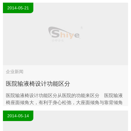
午佳节，根据国家节假日放假规定及结合我司实际情况，
2014-05-21
现将我司2014年端午节放假具体..
企业新闻
医院输液椅设计功能区分
医院输液椅设计功能区分从医院的功能来区分 医院输液
椅座面倾角大，有利于身心松弛，大座面倾角与靠背倾角
构成近于平躺的休息姿势。对工作座椅而言，因作业空间
2014-05-14
一般在身..