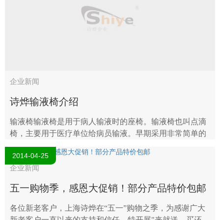
企业新闻
诗烨输液椅介绍
输液椅输液椅是用于病人输液时的座椅。输液椅也叫点滴
椅，主要用于医疗单位给病员输液。早期采用非常简单的
座椅或是沙发，质量，安全，易用性都很差。输液椅的基
2014-04-25
本组成：输液吊杆，座板，皮垫，..
企业新闻
五一购物季，感恩大促销！部分产品特价包邮
各位新老客户，上海诗烨在“五一”购物之季，为感谢广大
新老客户一直以来的支持和信任，特开展"来就送、买还