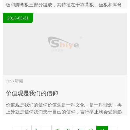
板和脚弯板三部分组成，其特征在于靠背板、坐板和脚弯
板活动联接，靠背板与坐板的联接铰链固定在床架上；靠
2013-03-31
背板下安装有刚性支架，支..
企业新闻
价值观是我们的信仰
价值观是我们的信仰价值观是一种文化，是一种理念，再
上升就是信仰我们忠于自己的信仰，言行举止均会受到影
响与约束，不会轻易的去冒犯亵渎一味的追求价值，这句
话正确与否有待商榷但派点互动广..