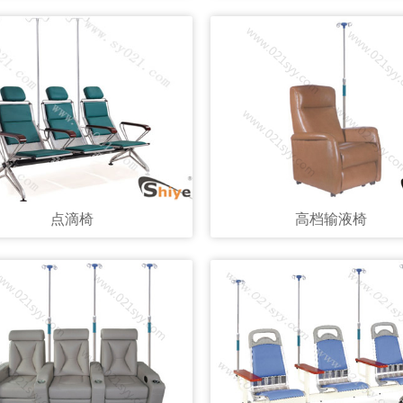
点滴椅
高档输液椅