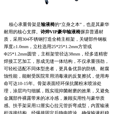
核心承重骨架是
输液椅
的“立身之本”，也是其豪华
耐用的核心支撑。
诗烨
VIP豪华输液椅
摒弃普通材
质，采用304不锈钢打造全椅主框架，关键部件钢板
厚度≥1.0mm，立柱选用25*25*1.2mm方管或
Ф25*1.2mm圆管，主框架管径达38mm，经多道精密
焊接工艺加工，形成无缝一体结构，不仅承重强劲，
可轻松适配不同体型患者，更具备优异的防锈、耐腐
蚀性能，能耐受医院常用消毒液的反复擦拭，使用寿
命可达10-15年。骨架表面经环保抗菌粉末喷涂处
理，涂层均匀细腻，既实现抑菌耐磨的效果，又避免
金属部件裸露带来的冰冷感，兼顾实用性与豪华质
感。扶手架采用12厘实心拉元管折弯成型，内置输液
杆连接结构，经爆接固定后静电喷涂，确保输液杆稳