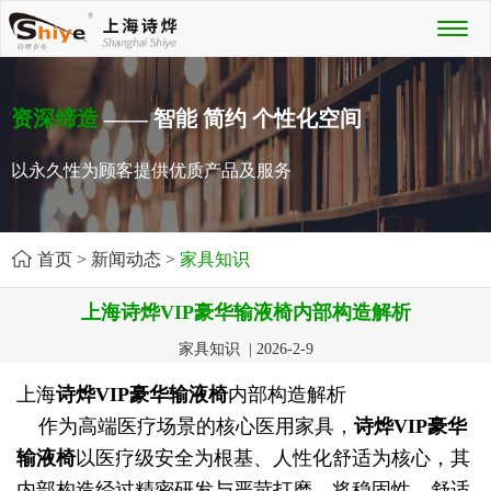
Toggl
naviga
资深缔造
—— 智能 简约 个性化空间
以永久性为顾客提供优质产品及服务
首页
>
新闻动态
>
家具知识
上海诗烨VIP豪华输液椅内部构造解析
家具知识 | 2026-2-9
上海
诗烨
VIP豪华输液椅
内部构造解析
作为高端医疗场景的核心医用家具，
诗烨
VIP豪华
输液椅
以医疗级安全为根基、人性化舒适为核心，其
内部构造经过精密研发与严苛打磨，将稳固性、舒适