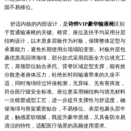
固不易移位。
舒适内核的内部设计，是
诗烨
VIP豪华输液椅
区别
于普通输液椅的关键。椅背、座位及扶手均采用分层
结构设计，以木质多层板作为衬板，保障整体定型与
承重能力，避免长期使用出现塌陷变形。衬板外层包
裹优质高回弹海绵，部分款式采用四面全方位填充工
艺，肩颈部位贴合承托、背脊区域定型支撑，能有效
分散患者身体压力，杜绝长时间输液带来的久坐不
适，同时海绵经过环保检测，无异味、无有害挥发，
符合医疗级安全标准。座位更采用钢结构与填充材料
一次模塑成型工艺，进一步提升支撑性与舒适度，确
保海绵与骨架紧密贴合，不易移位。表层包裹头层牛
皮，触感柔软细腻，既提升豪华质感，又具备防水易
清洁的特性，适配医疗场景的高频使用需求。