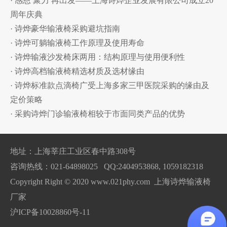
· 感恩 聚力 再出发——上海诗烨企业发展有限公司成立20
周年庆典
· 诗烨豪华输液椅采购避坑指南
· 诗烨可躺输液椅工作原理及使用寿命
· 诗烨输液沙发椅床两用：结构原理与使用便利性
· 诗烨高档输液椅精选材质及选材缘由
· 诗烨标准款点滴椅广受上海多家三甲医院采购的缘由及
定价策略
· 采购诗烨门诊输液椅相较于市面同类产品的优势
地址：上海莘庄工业区春中路308号
咨询热线：021-64898025 QQ:2404953868, 1059182318
Copyright Right © 2020 www.021phy.com 上海诗烨输液椅
厂家
沪ICP备10028860号-11