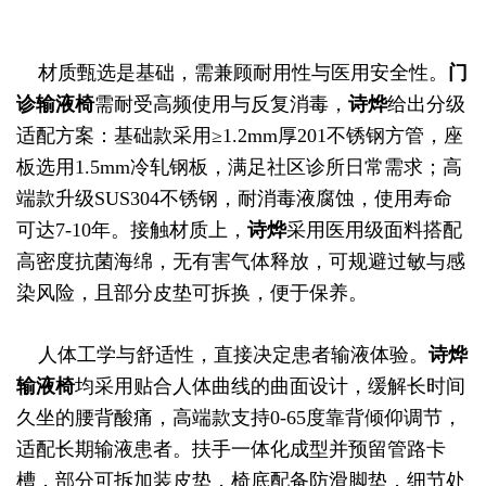
材质甄选是基础，需兼顾耐用性与医用安全性。
门
诊输液椅
需耐受高频使用与反复消毒，
诗烨
给出分级
适配方案：基础款采用≥1.2mm厚201不锈钢方管，座
板选用1.5mm冷轧钢板，满足社区诊所日常需求；高
端款升级SUS304不锈钢，耐消毒液腐蚀，使用寿命
可达7-10年。接触材质上，
诗烨
采用医用级面料搭配
高密度抗菌海绵，无有害气体释放，可规避过敏与感
染风险，且部分皮垫可拆换，便于保养。
人体工学与舒适性，直接决定患者输液体验。
诗烨
输液椅
均采用贴合人体曲线的曲面设计，缓解长时间
久坐的腰背酸痛，高端款支持0-65度靠背倾仰调节，
适配长期输液患者。扶手一体化成型并预留管路卡
槽，部分可拆加装皮垫，椅底配备防滑脚垫，细节处