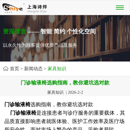
Toggl
naviga
资深缔造
—— 智能 简约 个性化空间
以永久性为顾客提供优质产品及服务
首页
>
新闻动态
>
家具知识
门诊输液椅选购指南，教你避坑选对款
家具知识 | 2026-2-2
门诊输液椅
选购指南，教你避坑选对款
门诊输液椅
是连接患者与诊疗服务的重要载体，其
品质直接影响患者就医体验、医护工作效率及医疗场
所安全性。面对市场上繁杂的产品，采购者易陷