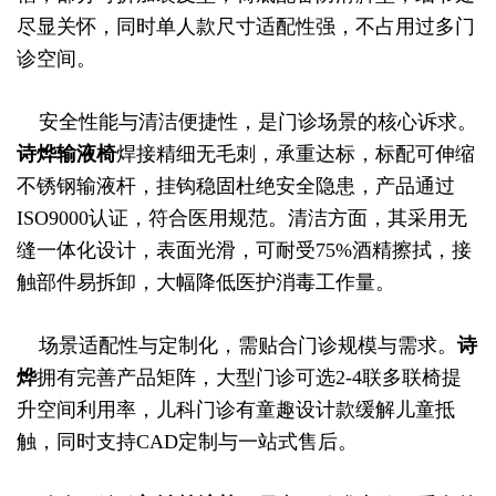
尽显关怀，同时单人款尺寸适配性强，不占用过多门
诊空间。
安全性能与清洁便捷性，是门诊场景的核心诉求。
诗烨
输液椅
焊接精细无毛刺，承重达标，标配可伸缩
不锈钢输液杆，挂钩稳固杜绝安全隐患，产品通过
ISO9000认证，符合医用规范。清洁方面，其采用无
缝一体化设计，表面光滑，可耐受75%酒精擦拭，接
触部件易拆卸，大幅降低医护消毒工作量。
场景适配性与定制化，需贴合门诊规模与需求。
诗
烨
拥有完善产品矩阵，大型门诊可选2-4联多联椅提
升空间利用率，儿科门诊有童趣设计款缓解儿童抵
触，同时支持CAD定制与一站式售后。