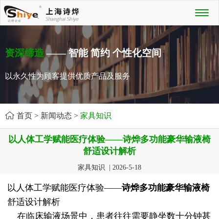
Toggl
naviga
资深缔造
—— 智能 简约 个性化空间
以永久性为顾客提供优质产品及服务
首页
>
新闻动态
>
家具知识
以人体工学赋能医疗体验——诗烨多功能豪华输液椅
舒适设计解析
家具知识 | 2026-5-18
以人体工学赋能医疗体验——
诗烨
多功能豪华输液椅
舒适设计解析
在临床输液场景中，患者往往需要静坐数十分钟甚