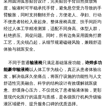
采用圆润弧形贴合设计，完美贴合手臂自然摆放角
度，输液时可平稳承托手臂，避免悬空受力导致的手
臂酸胀，同时支持翻转开合，方便老人、孕妇、行动
不便患者轻松入座起身。整体座椅高度、扶手间距均
经过人体工学精准测算，适配不同身高、体型人群，
杜绝挤压、局促问题。同时，所有边角采用圆角打磨
工艺，无尖锐凸起，从细节规避磕碰风险，兼顾舒适
体验与就医安全。
不同于普通
输液椅
只满足基础落座功能，
诗烨
多功
能豪华输液椅
以人体工学为核心，真正从患者体验出
发，解决临床久坐痛点，将医疗设施的功能性与人文
舒适性完美融合。科学的结构设计有效缓解就医疲
惫、舒缓身心压力，不仅优化了患者输液体验，更彰
显现代化医疗的温度与质感，是各级医疗机构升级输
液区域硬件、提升服务口碑的优质选择。