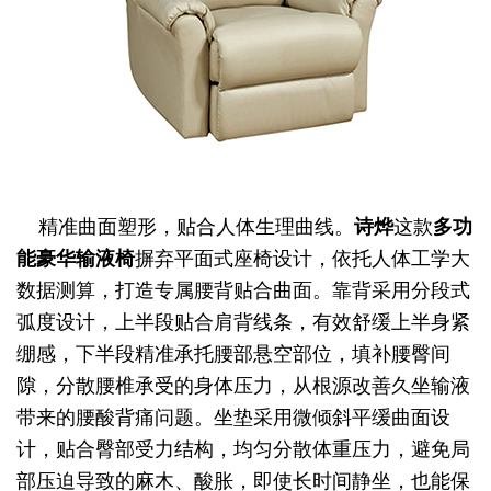
精准曲面塑形，贴合人体生理曲线。
诗烨
这款
多功
能豪华输液椅
摒弃平面式座椅设计，依托人体工学大
数据测算，打造专属腰背贴合曲面。靠背采用分段式
弧度设计，上半段贴合肩背线条，有效舒缓上半身紧
绷感，下半段精准承托腰部悬空部位，填补腰臀间
隙，分散腰椎承受的身体压力，从根源改善久坐输液
带来的腰酸背痛问题。坐垫采用微倾斜平缓曲面设
计，贴合臀部受力结构，均匀分散体重压力，避免局
部压迫导致的麻木、酸胀，即使长时间静坐，也能保