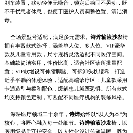
刹车装置，移动轻便无噪音，锁定后稳固不晃动，既
不干扰患者休息，也便于医护人员调整位置、清洁消
毒。
全场景型号适配，满足多元需求。
诗烨
输液沙发
椅
拥有丰富款式选择，涵盖单人位、多人位、VIP豪华
款及儿童专用款，尺寸规格灵活适配不同医疗空间。
基础款简洁实用，性价比高，适合社区诊所批量配
置；VIP款增设可伸缩脚踏、可拆卸头枕腰靠，打造
近乎平躺的休憩体验，适配高端诊疗区；儿童款采用
卡通造型与柔和配色，缓解患儿就医恐惧。所有款式
均支持颜色定制，可匹配不同医疗机构的装修风格。
深耕医疗领域二十余年，
诗烨
始终以“以人为本”为
核心，将匠心融入每一处细节。
诗烨
输液沙发
椅，以
医用级品质守护安全，以人性化设计传递温暖，既为