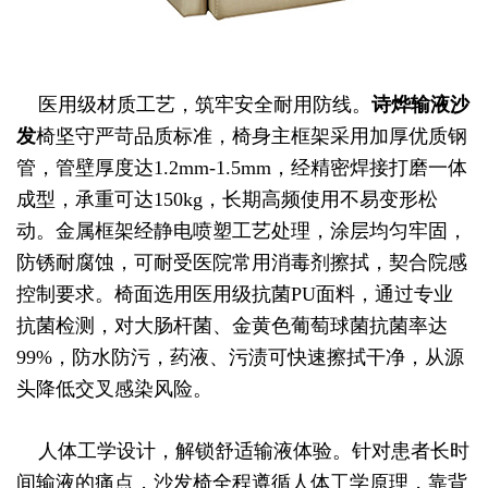
医用级材质工艺，筑牢安全耐用防线。
诗烨
输液沙
发
椅坚守严苛品质标准，椅身主框架采用加厚优质钢
管，管壁厚度达1.2mm-1.5mm，经精密焊接打磨一体
成型，承重可达150kg，长期高频使用不易变形松
动。金属框架经静电喷塑工艺处理，涂层均匀牢固，
防锈耐腐蚀，可耐受医院常用消毒剂擦拭，契合院感
控制要求。椅面选用医用级抗菌PU面料，通过专业
抗菌检测，对大肠杆菌、金黄色葡萄球菌抗菌率达
99%，防水防污，药液、污渍可快速擦拭干净，从源
头降低交叉感染风险。
人体工学设计，解锁舒适输液体验。针对患者长时
间输液的痛点，沙发椅全程遵循人体工学原理，靠背