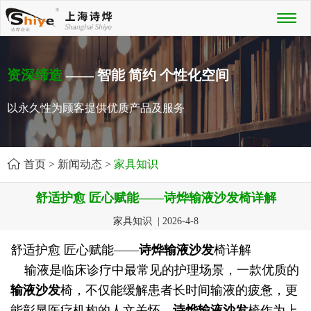
Toggl
naviga
资深缔造
—— 智能 简约 个性化空间
以永久性为顾客提供优质产品及服务
首页
>
新闻动态
>
家具知识
舒适护愈 匠心赋能——诗烨输液沙发椅详解
家具知识 | 2026-4-8
舒适护愈 匠心赋能——
诗烨
输液沙发
椅详解
输液是临床诊疗中最常见的护理场景，一款优质的
输液沙发
椅，不仅能缓解患者长时间输液的疲惫，更
能彰显医疗机构的人文关怀。
诗烨
输液沙发
椅作为上