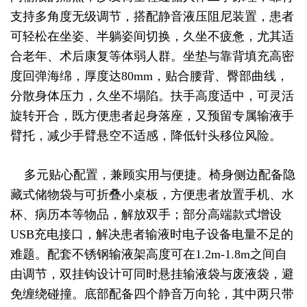
支持多角度无级调节，搭配静音液压阻尼装置，患者
可轻松在坐姿、半躺姿间切换，久坐不疲惫，尤其适
合老年、术后康复等体弱人群。坐垫与靠背填充高密
度回弹海绵，厚度达80mm，贴合腰背、臀部曲线，
分散身体压力，久坐不塌陷。扶手高度适中，可灵活
旋转开合，既方便患者起身落座，又预留专属输液手
臂托，减少手臂悬空不适感，降低针头移位风险。
多元贴心配置，兼顾实用与便捷。椅身侧边配备隐
藏式储物袋与可折叠小桌板，方便患者放置手机、水
杯、病历本等物品，解放双手；部分高端款式增设
USB充电接口，解决患者输液时电子设备电量不足的
难题。配套不锈钢输液架高度可在1.2m-1.8m之间自
由调节，双挂钩设计可同时悬挂输液袋与废液袋，避
免缠绕碰撞。底部配备四个静音万向轮，其中两只带