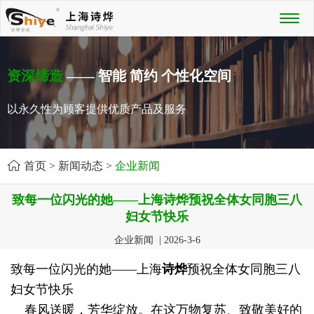
Toggl
naviga
资深缔造
—— 智能 简约 个性化空间
以永久性为顾客提供优质产品及服务
首页
>
新闻动态
>
企业新闻
致每一位闪光的她——上海诗烨预祝全体女同胞三八
妇女节快乐
企业新闻 | 2026-3-6
致每一位闪光的她——上海
诗烨
预祝全体女同胞三八
妇女节快乐
春风送暖，芳华绽放。在这万物复苏、致敬美好的