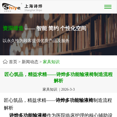
Toggl
naviga
资深缔造
—— 智能 简约 个性化空间
以永久性为顾客提供优质产品及服务
首页
>
新闻动态
>
家具知识
匠心筑品，精益求精——诗烨多功能输液椅制造流程
解析
家具知识 | 2026-3-3
匠心筑品，精益求精——
诗烨
多功能输液椅
制造流程
解析
诗烨
多功能输液椅
作为医院临床护理的核心辅助设