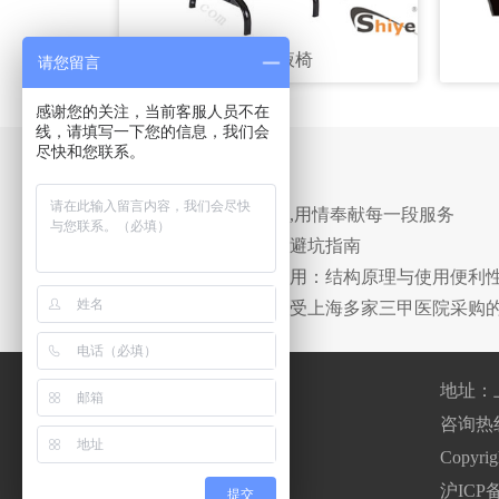
豪华输液椅
请您留言
感谢您的关注，当前客服人员不在
线，请填写一下您的信息，我们会
尽快和您联系。
相关新闻
· 用心铸就每一份产品,用情奉献每一段服务
· 诗烨豪华输液椅采购避坑指南
· 诗烨输液沙发椅床两用：结构原理与使用便利
· 诗烨标准款点滴椅广受上海多家三甲医院采购
地址：
咨询热线：0
400-820-8669
Copyr
沪ICP备
（工作日8：00~17.30）
提交