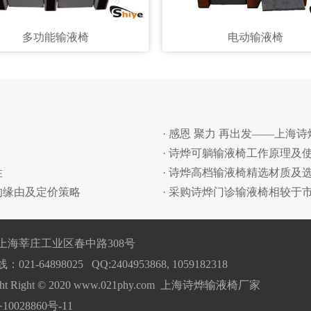
多功能输液椅
电动输液椅
· 感恩 聚力 再出发——上海
· 诗烨可躺输液椅工作原理及
性
· 诗烨高档输液椅精选材质及
的缘由及定价策略
· 采购诗烨门诊输液椅相较于
上海莘庄工业区春中路308号
21-64898025 QQ:2404953868, 1059182318
ight Right © 2020 www.021phy.com 上海诗烨输液椅厂家
10028860号-11