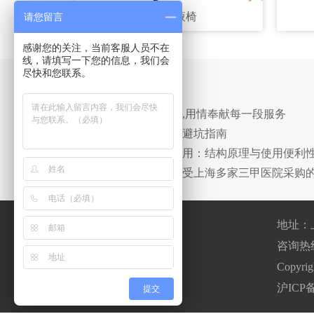
豪华输液椅
请您留言
感谢您的关注，当前客服人员不在
线，请填写一下您的信息，我们会
尽快和您联系。
相关新闻
· 用心铸就每一份产品,用情奉献每一段服务
· 诗烨豪华输液椅采购避坑指南
· 诗烨输液沙发椅床两用：结构原理与使用便利
· 诗烨标准款点滴椅广受上海多家三甲医院采购
地址：
咨询热线：0
400-820-8669
Copyr
沪ICP备
（工作日8：00~17.30）
提交