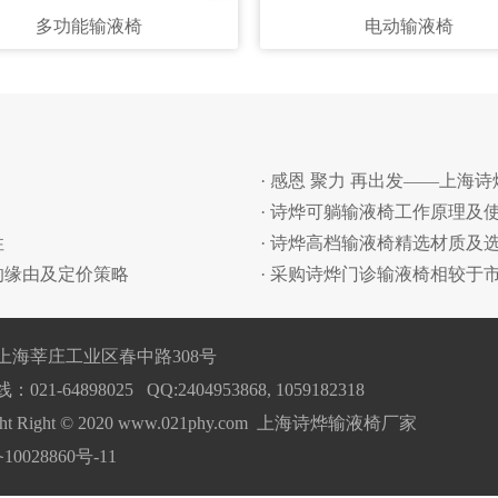
多功能输液椅
电动输液椅
· 感恩 聚力 再出发——上海
· 诗烨可躺输液椅工作原理及
性
· 诗烨高档输液椅精选材质及
的缘由及定价策略
· 采购诗烨门诊输液椅相较于
上海莘庄工业区春中路308号
21-64898025 QQ:2404953868, 1059182318
ight Right © 2020 www.021phy.com 上海诗烨输液椅厂家
10028860号-11