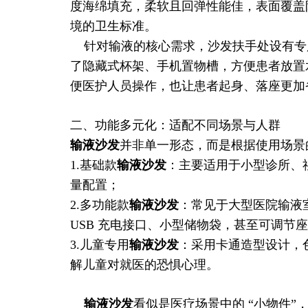
度海绵填充，柔软且回弹性能佳，表面覆盖
境的卫生标准。
针对输液的核心需求，沙发扶手处设有专
了隐藏式杯架、手机置物槽，方便患者放置
便医护人员操作，也让患者起身、落座更加
二、功能多元化：适配不同场景与人群
输液沙发
并非单一形态，而是根据使用场景
1.基础款
输液沙发
：主要适用于小型诊所、
量配置；
2.多功能款
输液沙发
：常见于大型医院输液
USB 充电接口、小型储物袋，甚至可调节座
3.儿童专用
输液沙发
：采用卡通造型设计，
解儿童对就医的恐惧心理。
输液沙发
看似是医疗场景中的 “小物件”