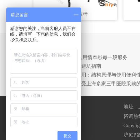
豪华输液椅
请您留言
感谢您的关注，当前客服人员不在
线，请填写一下您的信息，我们会
尽快和您联系。
相关新闻
· 用心铸就每一份产品,用情奉献每一段服务
· 诗烨豪华输液椅采购避坑指南
· 诗烨输液沙发椅床两用：结构原理与使用便利
· 诗烨标准款点滴椅广受上海多家三甲医院采购
地址：
咨询热线：0
400-820-8669
Copyr
沪ICP备
（工作日8：00~17.30）
提交