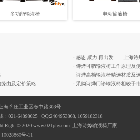
多功能输液椅
电动输液椅
· 感恩 聚力 再出发——上海
· 诗烨可躺输液椅工作原理及
性
· 诗烨高档输液椅精选材质及
的缘由及定价策略
· 采购诗烨门诊输液椅相较于
上海莘庄工业区春中路308号
21-64898025 QQ:2404953868, 1059182318
ight Right © 2020 www.021phy.com 上海诗烨输液椅厂家
10028860号-11