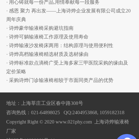
· 用心铸就每一份产品,用情奉献每一段服务
· 感恩 聚力 再出发——上海诗烨企业发展有限公司成立20
周年庆典
· 诗烨豪华输液椅采购避坑指南
· 诗烨可躺输液椅工作原理及使用寿命
· 诗烨输液沙发椅床两用：结构原理与使用便利性
· 诗烨高档输液椅精选材质及选材缘由
· 诗烨标准款点滴椅广受上海多家三甲医院采购的缘由及
定价策略
· 采购诗烨门诊输液椅相较于市面同类产品的优势
地址：上海莘庄工业区春中路308号
咨询热线：021-64898025 QQ:2404953868, 1059182318
Copyright Right © 2020 www.021phy.com 上海诗烨输液椅
厂家