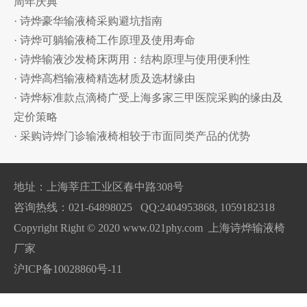
周年庆典
· 诗烨豪华输液椅采购避坑指南
· 诗烨可躺输液椅工作原理及使用寿命
· 诗烨输液沙发椅床两用：结构原理与使用便利性
· 诗烨高档输液椅精选材质及选材缘由
· 诗烨标准款点滴椅广受上海多家三甲医院采购的缘由及
定价策略
· 采购诗烨门诊输液椅相较于市面同类产品的优势
地址：上海莘庄工业区春中路308号
咨询热线：021-64898025 QQ:2404953868, 1059182318
Copyright Right © 2020 www.021phy.com 上海诗烨输液椅
厂家
沪ICP备10028860号-11