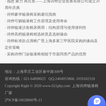
· 感恩 聚力 再出发——上海诗烨企业发展有限公司成立20
周年庆典
· 诗烨豪华输液椅采购避坑指南
· 诗烨可躺输液椅工作原理及使用寿命
· 诗烨输液沙发椅床两用：结构原理与使用便利性
· 诗烨高档输液椅精选材质及选材缘由
· 诗烨标准款点滴椅广受上海多家三甲医院采购的缘由及
定价策略
· 采购诗烨门诊输液椅相较于市面同类产品的优势
地址：上海莘庄工业区春中路308号
咨询热线：021-64898025 QQ:2404953868, 1059182318
Copyright Right © 2020 www.021phy.com 上海诗烨输液椅
厂家
沪ICP备10028860号-11